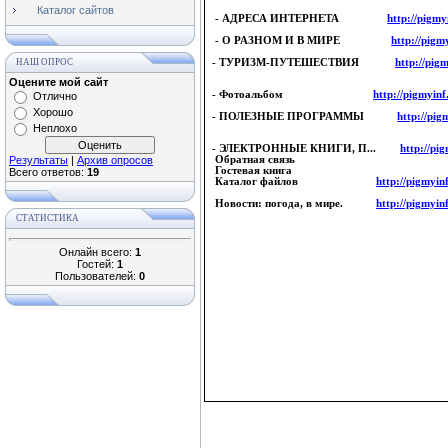
Каталог сайтов
- АДРЕСА ИНТЕРНЕТА
http://pigmy
- О РАЗНОМ И В МИРЕ
http://pigm
НАШ ОПРОС
- ТУРИЗМ-ПУТЕШЕСТВИЯ
http://pig
Оцените мой сайт
- Фотоальбом
http://pigmyinf
Отлично
Хорошо
- ПОЛЕЗНЫЕ ПРОГРАММЫ
http://pi
Неплохо
- ЭЛЕКТРОННЫЕ КНИГИ, П...
http://pi
Результаты
|
Архив опросов
Обратная связь
Гостевая книга
Всего ответов:
19
Каталог файлов
http://pigmyin
Новости: погода, в мире.
http://pigmyin
СТАТИСТИКА
Онлайн всего:
1
Гостей:
1
Пользователей:
0