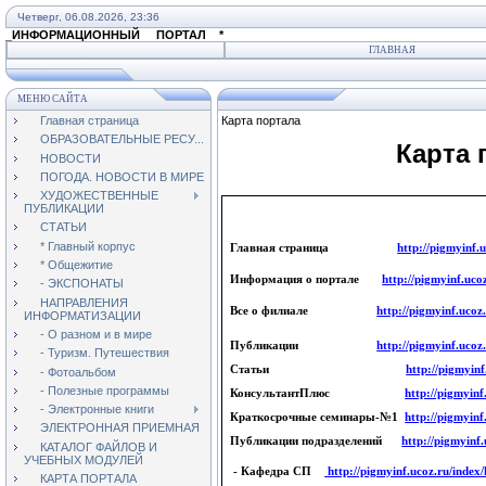
Четверг, 06.08.2026, 23:36
_ИНФОРМАЦИОННЫЙ ПОРТАЛ *
ГЛАВНАЯ
МЕНЮ САЙТА
Главная страница
Карта портала
ОБРАЗОВАТЕЛЬНЫЕ РЕСУ...
Карта пор
НОВОСТИ
ПОГОДА. НОВОСТИ В МИРЕ
ХУДОЖЕСТВЕННЫЕ
ПУБЛИКАЦИИ
СТАТЬИ
* Главный корпус
Главная страница
http://pigmyinf.u
* Общежитие
Информация о портале
http://pigmyinf.uco
- ЭКСПОНАТЫ
НАПРАВЛЕНИЯ
Все о филиале
http://pigmyinf.ucoz
ИНФОРМАТИЗАЦИИ
- О разном и в мире
Публикации
http://pigmyinf.ucoz.
- Туризм. Путешествия
Статьи
http://pigmyinf
- Фотоальбом
- Полезные программы
КонсультантПлюс
http://pigmyinf
- Электронные книги
Краткосрочные семинары-№1
http://pigmyinf
ЭЛЕКТРОННАЯ ПРИЕМНАЯ
Публикации подразделений
http://pigmyinf.
КАТАЛОГ ФАЙЛОВ И
УЧЕБНЫХ МОДУЛЕЙ
- Кафедра СП
http://pigmyinf.ucoz.ru/inde
КАРТА ПОРТАЛА