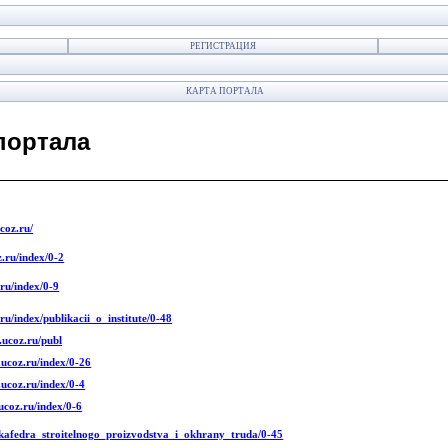
РЕГИСТРАЦИЯ
КАРТА ПОРТАЛА
тала
coz.ru/
z.ru/index/0-2
.ru/index/0-9
ru/index/publikacii_o_institute/0-48
.ucoz.ru/publ
.ucoz.ru/index/0-26
.ucoz.ru/index/0-4
ucoz.ru/index/0-6
x/kafedra_stroitelnogo_proizvodstva_i_okhrany_truda/0-45